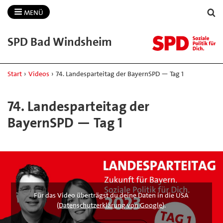
MENÜ
SPD Bad Windsheim
Start
›
Videos
›
74. Landesparteitag der BayernSPD — Tag 1
74. Landesparteitag der
BayernSPD — Tag 1
Für das Video überträgst du deine Daten in die USA
(
Datenschutzerklärung von Google
).